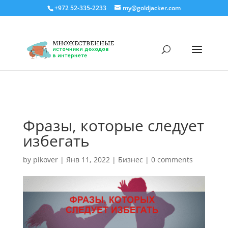
+972 52-335-2233
my@goldjacker.com
Фразы, которые следует
избегать
by
pikover
|
Янв 11, 2022
|
Бизнес
|
0 comments