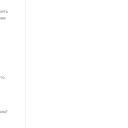
чить
ами
…то
шим?