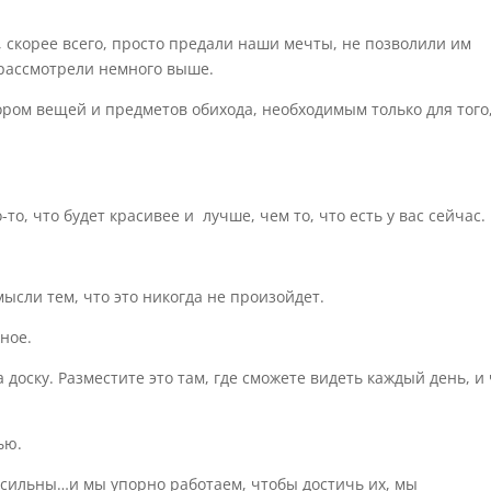
, скорее всего, просто предали наши мечты, не позволили им
рассмотрели немного выше.
ом вещей и предметов обихода, необходимым только для того
о-то, что будет красивее и
лучше, чем то, что есть у вас сейчас.
мысли тем, что это
никогда не произойдет
.
жное
.
доску. Разместите это там, где сможете видеть каждый день, и
ью.
 сильны
…
и
мы упорно работаем, чтобы
достичь
их
, мы