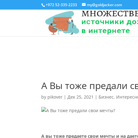
+972 52-335-2233
my@goldjacker.com
А Вы тоже предали с
by
pikover
|
Дек 25, 2021
|
Бизнес
,
Интересн
А вы тоже предаете свои мечты и на дает