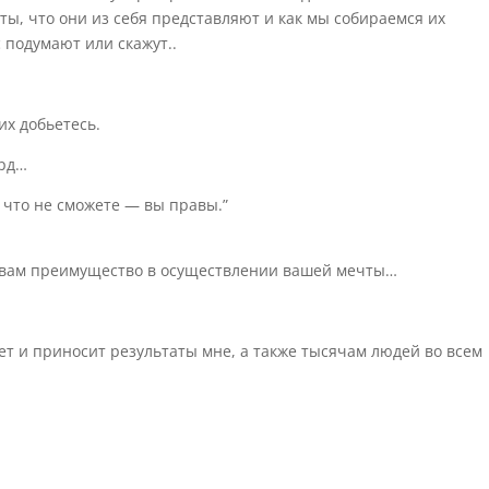
чты
, что
они из себя представляют и как
м
ы собираемся
их
с
подумают или скажут..
их добьетесь.
орд…
, что не сможете — вы правы.”
ст вам преимущество в осуществлении вашей мечты…
ет и приносит результаты мне, а также тысячам людей во всем