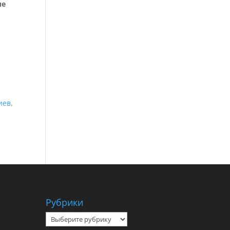
пе
иев
.
Рубрики
Рубрики