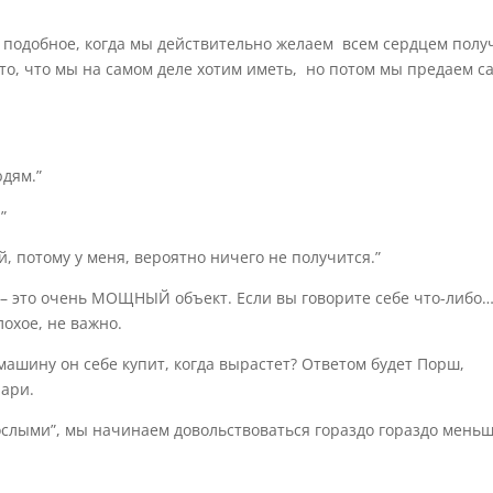
т подобное, когда мы действительно желаем всем сердцем полу
то, что мы на самом деле хотим иметь, но потом мы предаем с
юдям.”
”
й, потому у меня, вероятно ничего не получится.”
 – это очень МОЩНЫЙ объект. Если вы говорите себе что-либо
охое, не важно.
машину он себе купит, когда вырастет? Ответом будет Порш,
рари.
рослыми”, мы начинаем довольствоваться гораздо гораздо мень