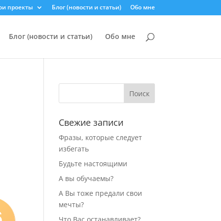
ои проекты
Блог (новости и статьи)
Обо мне
Блог (новости и статьи)
Обо мне
Свежие записи
Фразы, которые следует
избегать
Будьте настоящими
А вы обучаемы?
А Вы тоже предали свои
мечты?
6
Что Вас останавливает?