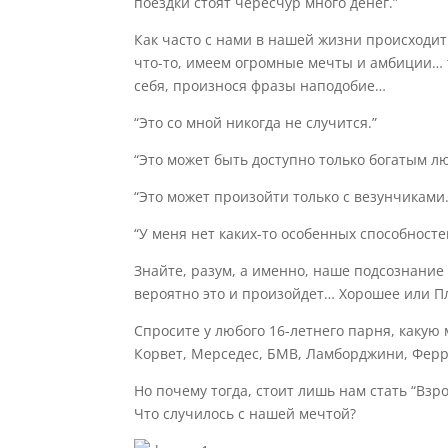
поездки стоят чересчур много денег.”
Как часто с нами в нашей жизни происходи
что-то, имеем огромные мечты и амбиции… 
себя, произнося фразы наподобие…
“Это со мной никогда не случится.”
“Это может быть доступно только богатым л
“Это может произойти только с везунчиками.
“У меня нет каких-то особенных способносте
Знайте, разум, а именно, наше подсознание
вероятно это и произойдет… Хорошее или Пл
Спросите у любого 16-летнего парня, какую 
Корвет, Мерседес, БМВ, Ламборджини, Фер
Но почему тогда, стоит лишь нам стать “Вз
Что случилось с нашей мечтой?