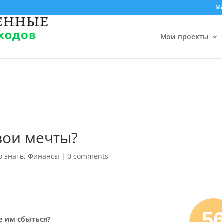
М
Мои проекты
вои мечты?
о знать
,
Финансы
|
0 comments
5
е им сбыться?