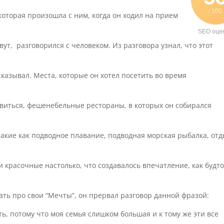
/ 100
которая произошла с ним, когда он ходил на прием
SEO оце
вут, разговорился с человеком. Из разговора узнал, что
этот
сказывал
.
Места, которые он хотел посетить во время
овиться, фешенебельные рестораны, в которых он собирался
 такие как подводное плавание
, подводная морская рыбалка,
отд
и красочные настолько, что создавалось впечатление, как будто
ать про свои “Мечты”, он прервал разговор данной фразой:
ть, потому что моя семья слишком большая и к тому же эти все